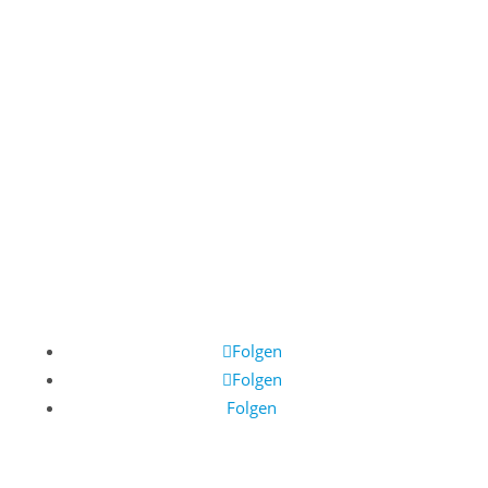
Termin vereinbaren
Telefonische Terminvereinbarung
Montag bis Mittwoch 09:00 – 11:30
+43 662 / 87 00 00-1
Ordinationszeiten
Montag, Dienstag & Mittwoch
09:00 – 12:00 Uhr
Donnerstag 15:00 – 19:00 Uhr
Folgen
Folgen
Folgen